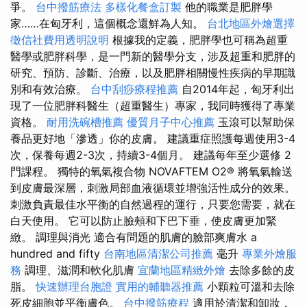
爭。
台中撥筋療法
多樣化餐盒訂製
他的職業是肥胖學
家……在匈牙利，這個概念還鮮為人知。
台北地區外燴選擇
徵信社費用透明說明
根據我的定義，肥胖學也可稱為超重
醫學或肥胖科學，是一門新的醫學分支，涉及超重和肥胖的
研究、預防、診斷、治療，以及肥胖相關慢性疾病的早期識
別和有效治療。
台中刮痧療程推薦
自2014年起，匈牙利出
現了一位肥胖科醫生（超重醫生）專家，我同時獲得了專業
資格。
耐用洗碗槽推薦
優質月子中心推薦
玉滾可以幫助保
養品更好地「滲透」你的皮膚。 建議重症照護每週使用3-4
次，保養每週2-3次，持續3-4個月。 建議每年至少選修 2
門課程。 獨特的氧氣複合物 NOVAFTEM O2® 將氧氣輸送
到皮膚最深層，刺激局部血液循環並增強活性成分的效果。
刺激負責最佳水平衡的自然過程的運行，只要您需要，就在
白天使用。 它可以防止臉頰和下巴下垂，使皮膚更加緊
緻。 調理與消光 適合有問題的肌膚的臉部爽膚水 a
hundred and fifty
台南地區清潔公司推薦
毫升
專業外燴服
務
調理、滋潤和軟化肌膚
宜蘭地區精緻外燴
去除多餘的皮
脂。
快速辦理台胞證
實用的輔聽器推薦
小顆粒可溫和去除
死皮細胞並平衡膚色。
台中撥筋療程
適用於清潔和卸妝，