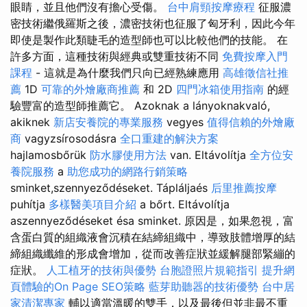
眼睛，並且他們沒有擔心受傷。
台中肩頸按摩療程
征服濃
密技術繼俄羅斯之後，濃密技術也征服了匈牙利，因此今年
即使是製作此類睫毛的造型師也可以比較他們的技能。 在
許多方面，這種技術與經典或雙重技術不同
免費按摩入門
課程
- 這就是為什麼我們只向已經熟練應用
高雄徵信社推
薦
1D
可靠的外燴廠商推薦
和 2D
四門冰箱使用指南
的經
驗豐富的造型師推薦它。 Azoknak a lányoknakvaló,
akiknek
新店安養院的專業服務
vegyes
值得信賴的外燴廠
商
vagyzsírosodásra
全口重建的解決方案
hajlamosbőrük
防水膠使用方法
van. Eltávolítja
全方位安
養院服務
a
助您成功的網路行銷策略
sminket,szennyeződéseket. Tápláljaés
后里推薦按摩
puhítja
多樣醫美項目介紹
a bőrt. Eltávolítja
aszennyeződéseket ésa sminket. 原因是，如果忽視，富
含蛋白質的組織液會沉積在結締組織中，導致肢體增厚的結
締組織纖維的形成會增加，從而改善症狀並緩解腿部緊繃的
症狀。
人工植牙的技術與優勢
台胞證照片規範指引
提升網
頁體驗的On Page SEO策略
藍芽助聽器的技術優勢
台中居
家清潔專家
輔以適當溫暖的雙手，以及最後但並非最不重