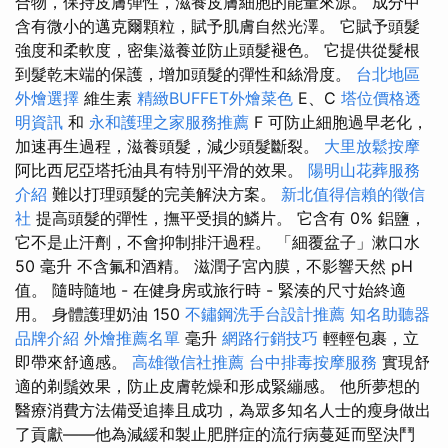
合物，保持皮膚彈性，滋養皮膚細胞的能量來源。 成分中
含有微小的邁克爾顆粒，賦予肌膚自然光澤。 它賦予頭髮
強度和柔軟度，密集滋養並防止頭髮褪色。 它提供從髮根
到髮乾末端的保護，增加頭髮的彈性和絲滑度。
台北地區
外燴選擇
維生素
精緻BUFFET外燴菜色
E、C
塔位價格透
明資訊
和
永和護理之家服務推薦
F 可防止細胞過早老化，
加速再生過程，滋養頭髮，減少頭髮斷裂。
大里放鬆按摩
阿比西尼亞塔托油具有特別平滑的效果。
陽明山花葬服務
介紹
難以打理頭髮的完美解決方案。
新北值得信賴的徵信
社
提高頭髮的彈性，撫平受損的鱗片。 它含有 0% 鋁鹽，
它不是止汗劑，不會抑制排汗過程。 「細覆盆子」漱口水
50 毫升 不含氟和酒精。 滋潤子宮內膜，不影響天然 pH
值。 隨時隨地 - 在健身房或旅行時 - 緊湊的尺寸始終適
用。 身體護理奶油 150
不鏽鋼洗手台設計推薦
知名助聽器
品牌介紹
外燴推薦名單
毫升
網路行銷技巧
輕輕包裹，立
即帶來舒適感。
高雄徵信社推薦
台中排毒按摩服務
實現舒
適的剃鬚效果，防止皮膚乾燥和形成緊繃感。 他所夢想的
醫療消費方法備受追捧且成功，為眾多知名人士的瘦身做出
了貢獻——他為減緩和製止肥胖症的流行病蔓延而堅決鬥