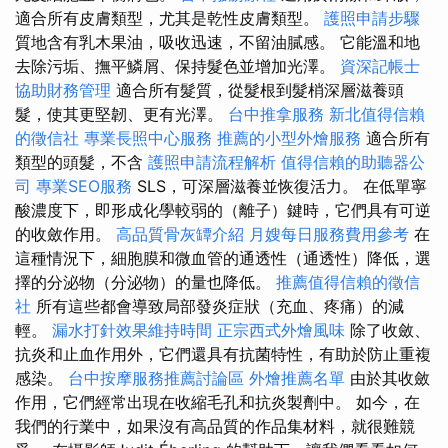
適合所有皮膚類型，尤其是乾性皮膚類型。
護照申請步驟
質地含有乳木果油，吸收迅速，不留油膩感。 它能溫和地
去除污垢、撫平鱗屑、保持髮色並增加光澤。
資深記帳士
協助財務管理
適合所有髮質，從髮根到髮梢深層滋養頭
髮，使其更堅韌、更有光澤。
台中推拿服務
新北值得信賴
的徵信社
專業長照中心服務
推薦的小型外燴服務
適合所有
類型的頭髮，不含
護照申請流程解析
值得信賴的助聽器公
司
專業SEO服務
SLS，可深層滋養並恢復活力。 在低單寧
酸濃度下，即形成化學較弱的（離子）鍵時，它們具有可逆
的收斂作用。
高品質骨灰罈介紹
月嫂每日服務費用參考
在
這種情況下，細胞膜和微血管的通透性（通透性）降低，選
擇的分泌物（分泌物）的量也降低。
推薦值得信賴的徵信
社
所有這些都會導致局部發炎症狀（充血、疼痛）的減
輕。
漏水打針效果維持時間
正宗西式外燴風味
除了收斂、
抗炎和止血作用外，它們還具有抗菌特性，有助於防止重複
感染。
台中按摩服務推薦討論區
外燴推薦名單
由於其收斂
作用，它們經常出現在收縮毛孔和抗炎製劑中。 如今，在
我們的行業中，如果沒有高品質的作品集材料，就很難競