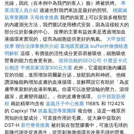
光線，因此（在本例中為我們的客人）臉）將被烘烤。
專
業清潔人員介紹
過濾光對我們來說是最好的照明。
桃園滅
鼠專業團隊
天母推拿推薦
我們的裝置上可以安裝多種類型
的內建測光方法，我們嘗試使用槽式安裝，因為這樣較大的
部分位於影像的中心。 按摩的主要有益效果是透過增加血
液循環來實現的，從而為細胞提供更好的氧氣。
大甲放鬆
按摩
聯合法律事務所介紹
墓地購置建議
buffet外燴價格透
明解析
這樣，有價值的活性成分更容易被吸收，細胞吸收
營養的能力也會更有效。
值得信賴的SEO公司
什麼是卡式
台胞證
平價居家清潔300元方案
此外，它還能刺激內臟器
官的功能，進而增加荷爾蒙分泌，放鬆肌肉和神經。 他稱
讚滾輪能夠增加皮膚的血液循環，並解釋說它有助於「為皮
膚帶來新鮮的血液和氧氣。你還可以改變滾輪的壓力。滾得
越深，皮膚變得越紅。」你的皮膚會循環。
台中抓龍筋療
程
兩款精華均含有
嘉義月子中心推薦
1168% 和 11242%
的 Capixyl TM
抓姦蒐證專業團隊
複合物，這是一種眾所
周知的生髮成分，可直接作用於毛囊。 從大麻中提取的
DSТ-H
新竹整骨推薦
被封裝在智慧膠囊中，可激活毛球的
新陳代謝並促進再生，從而刺激微循環並改善毛球的營養。