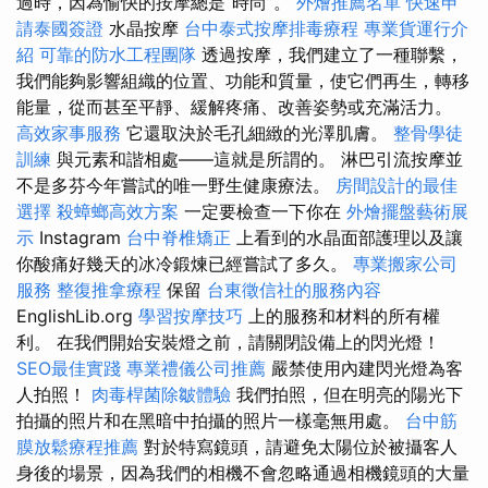
過時，因為愉快的按摩總是“時尚”。
外燴推薦名單
快速申
請泰國簽證
水晶按摩
台中泰式按摩排毒療程
專業貨運行介
紹
可靠的防水工程團隊
透過按摩，我們建立了一種聯繫，
我們能夠影響組織的位置、功能和質量，使它們再生，轉移
能量，從而甚至平靜、緩解疼痛、改善姿勢或充滿活力。
高效家事服務
它還取決於毛孔細緻的光澤肌膚。
整骨學徒
訓練
與元素和諧相處——這就是所謂的。 淋巴引流按摩並
不是多芬今年嘗試的唯一野生健康療法。
房間設計的最佳
選擇
殺蟑螂高效方案
一定要檢查一下你在
外燴擺盤藝術展
示
Instagram
台中脊椎矯正
上看到的水晶面部護理以及讓
你酸痛好幾天的冰冷鍛煉已經嘗試了多久。
專業搬家公司
服務
整復推拿療程
保留
台東徵信社的服務內容
EnglishLib.org
學習按摩技巧
上的服務和材料的所有權
利。 在我們開始安裝燈之前，請關閉設備上的閃光燈！
SEO最佳實踐
專業禮儀公司推薦
嚴禁使用內建閃光燈為客
人拍照！
肉毒桿菌除皺體驗
我們拍照，但在明亮的陽光下
拍攝的照片和在黑暗中拍攝的照片一樣毫無用處。
台中筋
膜放鬆療程推薦
對於特寫鏡頭，請避免太陽位於被攝客人
身後的場景，因為我們的相機不會忽略通過相機鏡頭的大量