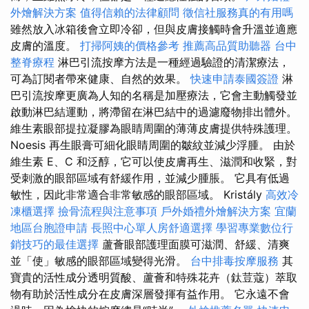
外燴解決方案
值得信賴的法律顧問
徵信社服務真的有用嗎
雖然放入冰箱後會立即冷卻，但與皮膚接觸時會升溫並適應
皮膚的溫度。
打掃阿姨的價格參考
推薦高品質助聽器
台中
整脊療程
淋巴引流按摩方法是一種經過驗證的清潔療法，
可為訂閱者帶來健康、自然的效果。
快速申請泰國簽證
淋
巴引流按摩更廣為人知的名稱是加壓療法，它會主動觸發並
啟動淋巴結運動，將滯留在淋巴結中的過濾廢物排出體外。
維生素眼部提拉凝膠為眼睛周圍的薄薄皮膚提供特殊護理。
Noesis 再生眼膏可細化眼睛周圍的皺紋並減少浮腫。 由於
維生素 E、C 和泛醇，它可以使皮膚再生、滋潤和收緊，對
受刺激的眼部區域有舒緩作用，並減少腫脹。 它具有低過
敏性，因此非常適合非常敏感的眼部區域。 Kristály
高效冷
凍櫃選擇
撿骨流程與注意事項
戶外婚禮外燴解決方案
宜蘭
地區台胞證申請
長照中心單人房舒適選擇
學習專業數位行
銷技巧的最佳選擇
蘆薈眼部護理面膜可滋潤、舒緩、清爽
並「使」敏感的眼部區域變得光滑。
台中排毒按摩服務
其
寶貴的活性成分透明質酸、蘆薈和特殊花卉（鈦荳蔻）萃取
物有助於活性成分在皮膚深層發揮有益作用。 它永遠不會