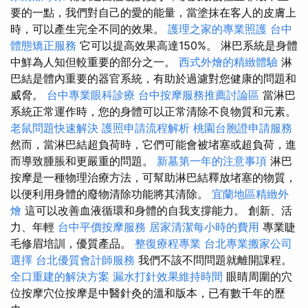
要的一點，我們對自己的愛的能量，當塗抹在客人的皮膚上
時，可以產生完全不同的效果。
護理之家的專業照護
台中
體態矯正服務
它可以提高效果高達150%。 淋巴系統是身體
中鮮為人知但較重要的部分之一。
西式外燴的精緻體驗
淋
巴結是體內重要的器官系統，有助於過濾對您健康的問題和
威脅。
台中專業眼科診療
台中按摩服務推薦討論區
當淋巴
系統正常運作時，您的身體可以正常清除不良物質和元素。
老鼠問題快速解決
護照申請流程解析
桃園台胞證申請服務
然而，當淋巴結超負荷時，它們可能會被堵塞或超負荷，進
而導致腫脹和更嚴重的問題。
新墓第一年的注意事項
淋巴
按摩是一種物理治療方法，可幫助淋巴結釋放堵塞的物質，
以便利用身體的廢物清除功能將其清除。
宜蘭地區精緻外
燴
這可以改善血液循環和身體的自我支撐能力。 創新、活
力、年輕
台中平價按摩服務
居家清潔每小時的費用
專業睫
毛修眉培訓，優質產品。
整復療程專業
台北專業搬家公司
選擇
台北優質會計師服務
我們不該不問問題就離開課程。
全口重建的解決方案
漏水打針效果維持時間
眼睛周圍的穴
位按摩穴位按摩是中醫針灸的溫和版本，已有數千年的歷