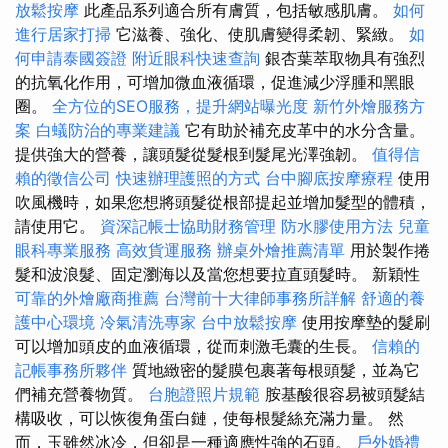
放鬆按摩
此產品系列適合所有膚質，包括敏感肌膚。
如何
進行居家打掃
它滋養、強化、使肌膚變得柔韌、緊緻。
如
何申請泰國簽證
附近眼科快速查詢
銀杏葉萃取物具有強烈
的抗氧化作用，可增加微血液循環，促進減少浮腫和黑眼
圈。
全方位的SEO服務，提升網站曝光度
新竹外燴服務方
案
白蟻防治的專業建議
它有助於補充皮革中的水分含量。
提供強大的營養，讓頭髮從髮根到髮尾光澤強韌。
值得信
賴的徵信公司
快速辦理護照的方式
台中腳底按摩療程
使用
吹風機時，如果您想將頭髮從根部提起並增加髮型的體積，
請使用它。
資深記帳士協助財務管理
防水膠使用方法
兒童
眼科專業服務
高效貨運服務
辦桌外燴推薦清單
用於製作捲
髮和波浪髮、固定瀏海以及當您想要拉直頭髮時。 新穎性
可靠的外燴廠商推薦
台灣前十大律師事務所詳解
舒適的養
護中心環境
冷氣清洗專家
台中放鬆按摩
使用按摩墊的髮刷
可以增加頭皮的血液循環，從而刺激毛囊的生長。
信賴的
記帳事務所夥伴
質地緻密的髮膜包裹著每根頭髮，並為它
們補充營養物質。
台胞證照片規範
胺基酸很容易被頭髮結
構吸收，可以恢復角蛋白鏈，使每根髮絲充滿力量。 然
而，玉雖然冰冷，但卻是一種適應性強的石頭。
戶外婚禮