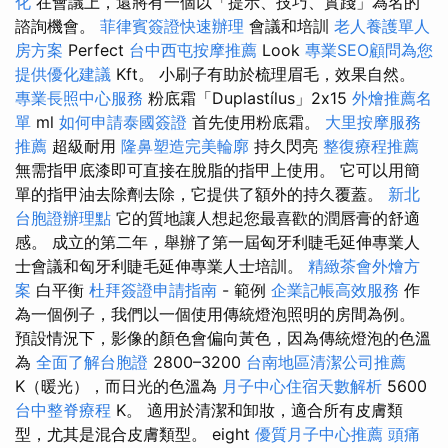
化
在會議上，還將有一個以「提示、技巧、實踐」為名的
諮詢機會。
菲律賓簽證快速辦理
會議和培訓
老人養護單人
房方案
Perfect
台中西屯按摩推薦
Look
專業SEO顧問為您
提供優化建議
Kft。 小刷子有助於梳理眉毛，效果自然。
專業長照中心服務
粉底霜「Duplastílus」2x15
外燴推薦名
單
ml
如何申請泰國簽證
首先使用粉底霜。
大里按摩服務
推薦
超級耐用
隆鼻塑造完美輪廓
持久閃亮
整復療程推薦
無需指甲底漆即可直接在脫脂的指甲上使用。 它可以用簡
單的指甲油去除劑去除，它提供了額外的持久覆蓋。
新北
台胞證辦理點
它的質地讓人想起您最喜歡的潤唇膏的舒適
感。 成立的第二年，舉辦了第一屆匈牙利睫毛延伸專業人
士會議和匈牙利睫毛延伸專業人士培訓。
精緻茶會外燴方
案
白平衡
杜拜簽證申請指南
- 範例
企業記帳高效服務
作
為一個例子，我們以一個使用傳統燈泡照明的房間為例。
預設情況下，影像的顏色會偏向黃色，因為傳統燈泡的色溫
為
全面了解台胞證
2800–3200
台南地區清潔公司推薦
K（暖光），而日光的色溫為
月子中心住宿天數解析
5600
台中整脊療程
K。 適用於清潔和卸妝，適合所有皮膚類
型，尤其是混合皮膚類型。 eight
優質月子中心推薦
頭痛