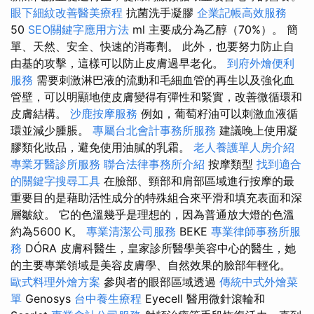
眼下細紋改善醫美療程
抗菌洗手凝膠
企業記帳高效服務
50
SEO關鍵字應用方法
ml 主要成分為乙醇（70%）。 簡
單、天然、安全、快速的消毒劑。 此外，也要努力防止自
由基的攻擊，這樣可以防止皮膚過早老化。
到府外燴便利
服務
需要刺激淋巴液的流動和毛細血管的再生以及強化血
管壁，可以明顯地使皮膚變得有彈性和緊實，改善微循環和
皮膚結構。
沙鹿按摩服務
例如，葡萄籽油可以刺激血液循
環並減少腫脹。
專屬台北會計事務所服務
建議晚上使用凝
膠類化妝品，避免使用油膩的乳霜。
老人養護單人房介紹
專業牙醫診所服務
聯合法律事務所介紹
按摩類型
找到適合
的關鍵字搜尋工具
在臉部、頸部和肩部區域進行按摩的最
重要目的是藉助活性成分的特殊組合來平滑和填充表面和深
層皺紋。 它的色溫幾乎是理想的，因為普通放大燈的色溫
約為5600 K。
專業清潔公司服務
BEKE
專業律師事務所服
務
DÓRA 皮膚科醫生，皇家診所醫學美容中心的醫生，她
的主要專業領域是美容皮膚學、自然效果的臉部年輕化。
歐式料理外燴方案
參與者的眼部區域透過
傳統中式外燴菜
單
Genosys
台中養生療程
Eyecell 醫用微針滾輪和