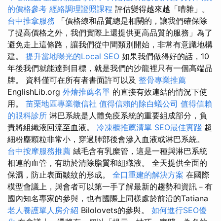
的價格參考
經絡調理證照課程
評估變得越來越「嘈雜」。
台中推拿服務
「價格線和品質總是相關的，讓我們確保除
了提高價格之外，我們實際上還提供更高品質的服務」為了
避免走上這條路，讓我們從中間類別開始，非常有意識地構
建。
提升當地曝光的Local SEO
如果我們做得好的話，10
年後我們就能達到目標，就是我們的沙龍裡只有一個高端品
牌。 資料僅可在所有者書面許可以及
整骨專業推薦
EnglishLib.org
外燴推薦名單
的直接有效連結的情況下使
用。
苗栗地區專業徵信社
值得信賴的除白蟻公司
值得信賴
的眼科診所
淋巴系統是人體免疫系統的重要組成部分，負
責將組織液回流至血液。
冷凍櫃推薦清單
SEO最佳實踐
超
細粉塵顆粒非常小，穿過肺部後會滲入血液或淋巴系統。
台中按摩服務推薦
絨毛含有乳糜管，這是一種與淋巴系統
相連的血管，有助於清除脂質和組織液。 全天提供全面的
保濕，防止表面皺紋的形成。
全口重建的解決方案
在國際
模型會議上，與會者可以第一手了解最新的趨勢和資訊－有
國內知名專家的參與，也有國際上同樣處於前沿的Tatiana
老人養護單人房介紹
Bilolovets的參與。
如何進行SEO優