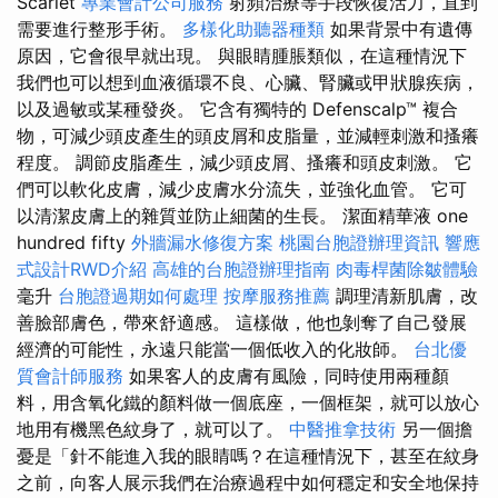
Scarlet
專業會計公司服務
射頻治療等手段恢復活力，直到
需要進行整形手術。
多樣化助聽器種類
如果背景中有遺傳
原因，它會很早就出現。 與眼睛腫脹類似，在這種情況下
我們也可以想到血液循環不良、心臟、腎臟或甲狀腺疾病，
以及過敏或某種發炎。 它含有獨特的 Defenscalp™ 複合
物，可減少頭皮產生的頭皮屑和皮脂量，並減輕刺激和搔癢
程度。 調節皮脂產生，減少頭皮屑、搔癢和頭皮刺激。 它
們可以軟化皮膚，減少皮膚水分流失，並強化血管。 它可
以清潔皮膚上的雜質並防止細菌的生長。 潔面精華液 one
hundred fifty
外牆漏水修復方案
桃園台胞證辦理資訊
響應
式設計RWD介紹
高雄的台胞證辦理指南
肉毒桿菌除皺體驗
毫升
台胞證過期如何處理
按摩服務推薦
調理清新肌膚，改
善臉部膚色，帶來舒適感。 這樣做，他也剝奪了自己發展
經濟的可能性，永遠只能當一個低收入的化妝師。
台北優
質會計師服務
如果客人的皮膚有風險，同時使用兩種顏
料，用含氧化鐵的顏料做一個底座，一個框架，就可以放心
地用有機黑色紋身了，就可以了。
中醫推拿技術
另一個擔
憂是「針不能進入我的眼睛嗎？在這種情況下，甚至在紋身
之前，向客人展示我們在治療過程中如何穩定和安全地保持