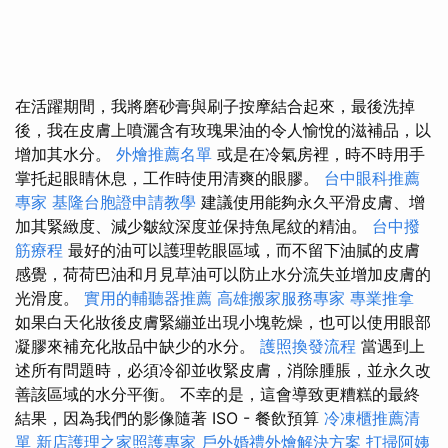
在活躍期間，我將磨砂膏與刷子按摩結合起來，最後洗掉
後，我在皮膚上噴灑含有玫瑰果油的令人愉悅的滋補品，以
增加其水分。
外燴推薦名單
或是在冷氣房裡，時不時用手
掌托起眼睛休息，工作時使用清爽的眼膠。
台中眼科推薦
專家
基隆台胞證申請教學
建議使用能夠永久平滑皮膚、增
加其緊緻度、減少皺紋深度並保持魚尾紋的精油。
台中撥
筋療程
最好的油可以護理乾眼區域，而不留下油膩的皮膚
感覺，荷荷巴油和月見草油可以防止水分流失並增加皮膚的
光滑度。
實用的輔聽器推薦
高雄搬家服務專家
專業推拿
如果白天化妝後皮膚緊繃並出現小塊乾燥，也可以使用眼部
凝膠來補充化妝品中缺少的水分。
護照換發流程
當遇到上
述所有問題時，必須冷卻並收緊皮膚，消除腫脹，並永久改
善該區域的水分平衡。 不幸的是，這會導致更糟糕的最終
結果，因為我們的影像隨著 ISO - 餐飲預算
冷凍櫃推薦清
單
新店護理之家照護專家
戶外婚禮外燴解決方案
打掃阿姨